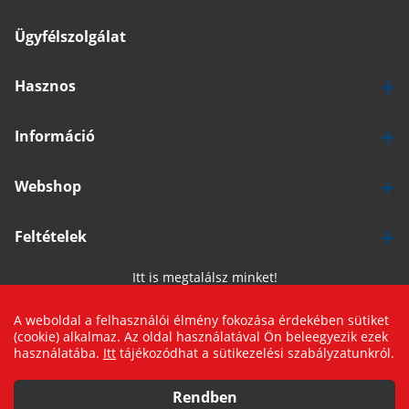
Ügyfélszolgálat
Hasznos
Információ
Webshop
Feltételek
Itt is megtalálsz minket!
A weboldal a felhasználói élmény fokozása érdekében sütiket
(cookie) alkalmaz. Az oldal használatával Ön beleegyezik ezek
használatába.
Itt
tájékozódhat a sütikezelési szabályzatunkról.
© 2019 Logishop
SZŰRŐK
Rendben
Webfejlesztés: