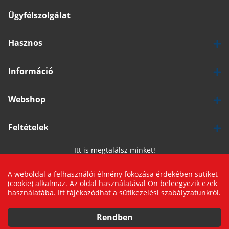
Ügyfélszolgálat
Hasznos
Információ
Webshop
Feltételek
Itt is megtalálsz minket!
A weboldal a felhasználói élmény fokozása érdekében sütiket
(cookie) alkalmaz. Az oldal használatával Ön beleegyezik ezek
használatába.
Itt
tájékozódhat a sütikezelési szabályzatunkról.
© 2019 Logishop
SZŰRŐK
Rendben
Webfejlesztés: